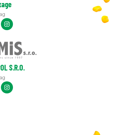
xage
ag
OL S.R.O.
ag