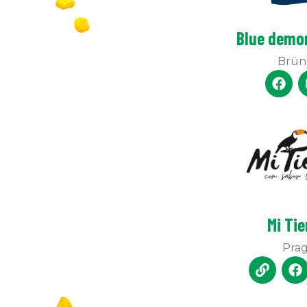
Blue demon
Brün
Mi Tie
Pra