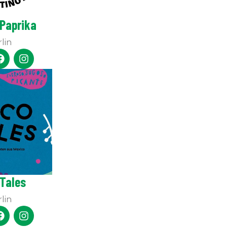
 Paprika
lin
Tales
lin