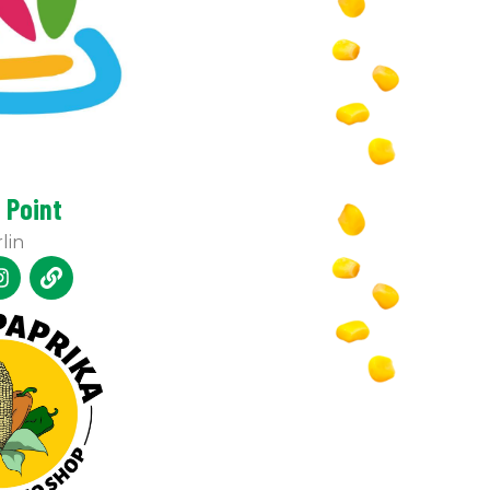
 Point
lin