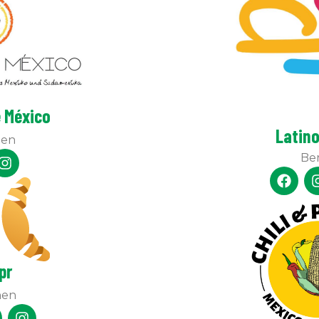
 México
Latino
en
Ber
pr
hen