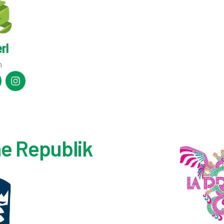
rl
n
e Republik