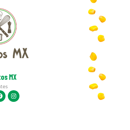
tos MX
tes