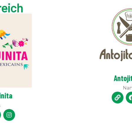
reich
Antoji
Nan
inita
s