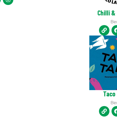
Chilli &
Ber
Taco 
Ber