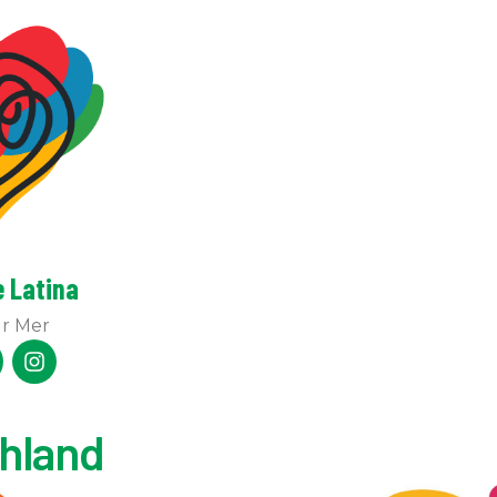
e Latina
ur Mer
hland