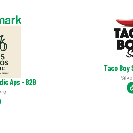
mark
Taco Boy 
Silk
dic Aps - B2B
org