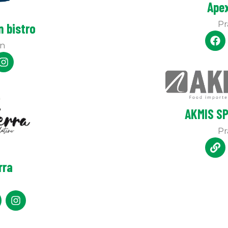
Ape
Pr
 bistro
n
AKMIS SP
Pr
rra
g