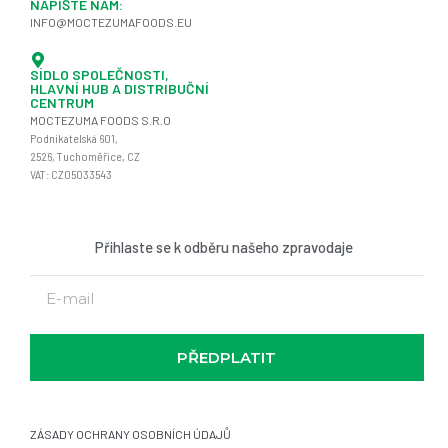
NAPIŠTE NÁM:
INFO@MOCTEZUMAFOODS.EU
SÍDLO SPOLEČNOSTI,
HLAVNÍ HUB A DISTRIBUČNÍ
CENTRUM
MOCTEZUMA FOODS S.R.O
Podnikatelská
601,
2526,
Tuchoměřice
, CZ
VAT: CZ05033543
Přihlaste se k odběru našeho zpravodaje
PŘEDPLATIT
ZÁSADY OCHRANY OSOBNÍCH ÚDAJŮ