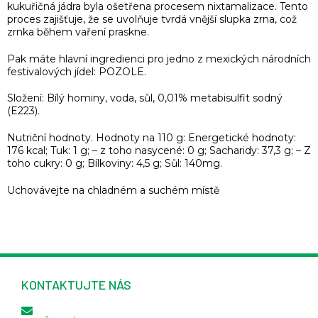
kukuřičná jádra byla ošetřena procesem nixtamalizace. Tento
proces zajišťuje, že se uvolňuje tvrdá vnější slupka zrna, což
zrnka během vaření praskne.
Pak máte hlavní ingredienci pro jedno z mexických národních
festivalových jídel: POZOLE.
Složení: Bílý hominy, voda, sůl, 0,01% metabisulfit sodný
(E223).
Nutriční hodnoty. Hodnoty na 110 g: Energetické hodnoty:
176 kcal; Tuk: 1 g; – z toho nasycené: 0 g; Sacharidy: 37,3 g; – Z
toho cukry: 0 g; Bílkoviny: 4,5 g; Sůl: 140mg.
Uchovávejte na chladném a suchém místě
KONTAKTUJTE NÁS