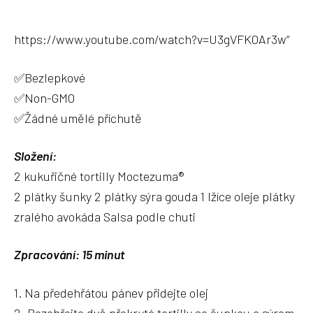
https://www.youtube.com/watch?v=U3gVFKOAr3w“
✅Bezlepkové
✅Non-GMO
✅Žádné umělé příchutě
Složení:
2 kukuřičné tortilly Moctezuma®
2 plátky šunky 2 plátky sýra gouda 1 lžíce oleje plátky
zralého avokáda Salsa podle chuti
Zpracování: 15 minut
1. Na předehřátou pánev přidejte olej
2. Rozehřejte dvě překryté tortilly se šunkou a sýrem