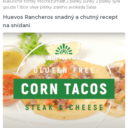
kukuřičné tortilly Moctezuma® 2 plátky šunky 2 plátky sýra
gouda 1 lžíce oleje plátky zralého avokáda Salsa
Huevos Rancheros snadný a chutný recept
na snídani