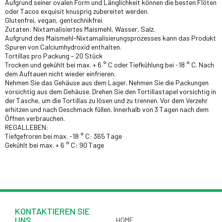
Aufgrund seiner ovalen Form und Länglichkeit können die besten Flöten
oder Tacos exquisit knusprig zubereitet werden.
Glutenfrei, vegan, gentechnikfrei
Zutaten: Nixtamalisiertes Maismehl, Wasser, Salz.
Aufgrund des Maismehl-Nixtamalisierungsprozesses kann das Produkt
Spuren von Calciumhydroxid enthalten.
Tortillas pro Packung – 20 Stück
Trocken und gekühlt bei max. + 6 ° C oder Tiefkühlung bei -18 ° C. Nach
dem Auftauen nicht wieder einfrieren.
Nehmen Sie das Gehäuse aus dem Lager. Nehmen Sie die Packungen
vorsichtig aus dem Gehäuse. Drehen Sie den Tortillastapel vorsichtig in
der Tasche, um die Tortillas zu lösen und zu trennen. Vor dem Verzehr
erhitzen und nach Geschmack füllen. Innerhalb von 3 Tagen nach dem
Öffnen verbrauchen.
REGALLEBEN:
Tiefgefroren bei max. -18 ° C: 365 Tage
Gekühlt bei max. + 6 ° C: 90 Tage
KONTAKTIEREN SIE
UNS
HOME